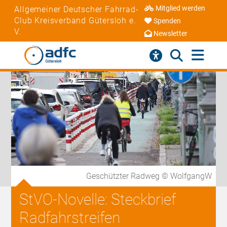
Mitglied werden
Allgemeiner Deutscher Fahrrad-
Club Kreisverband Gütersloh e.
Spenden
V.
Newsletter
Geschützter Radweg © WolfgangW
StVO-Novelle: Steckbrief
Radfahrstreifen