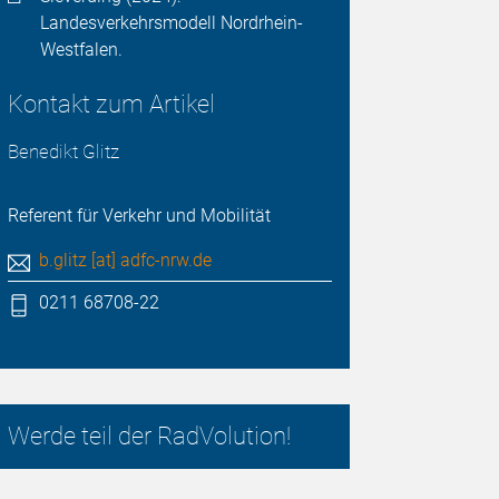
Landesverkehrsmodell Nordrhein-
Westfalen.
Kontakt zum Artikel
Benedikt Glitz
Referent für Verkehr und Mobilität
b.glitz [at] adfc-nrw.de
0211 68708-22
Werde teil der RadVolution!