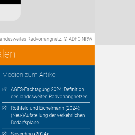
n landesweites Radvorrangnetz. © ADFC NRW
alen
Medien zum Artikel
AGFS-Fachtagung 2024: Definition
des landesweiten Radvorrangnetzes.
Rothfeld und Eichelmann (2024):
(Neu-)Aufstellung der verkehrlichen
Bedarfspläne.
Sieverding (2024):