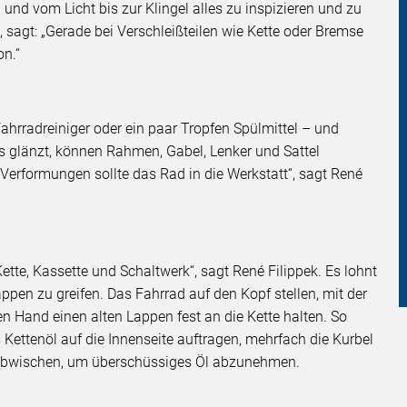
nd vom Licht bis zur Klingel alles zu inspizieren und zu
 sagt: „Gerade bei Verschleißteilen wie Kette oder Bremse
on.“
ahrradreiniger oder ein paar Tropfen Spülmittel – und
s glänzt, können Rahmen, Gabel, Lenker und Sattel
r Verformungen sollte das Rad in die Werkstatt“, sagt René
tte, Kassette und Schaltwerk“, sagt René Filippek. Es lohnt
appen zu greifen. Das Fahrrad auf den Kopf stellen, mit der
n Hand einen alten Lappen fest an die Kette halten. So
Kettenöl auf die Innenseite auftragen, mehrfach die Kurbel
l abwischen, um überschüssiges Öl abzunehmen.