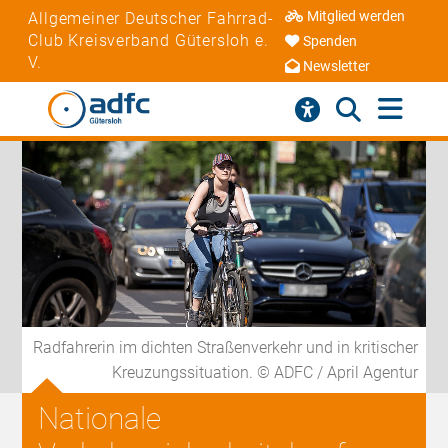
Mitglied werden
Allgemeiner Deutscher Fahrrad-
Club Kreisverband Gütersloh e.
Spenden
V.
Newsletter
Radfahrerin im dichten Straßenverkehr und in kritischer
Kreuzungssituation. © ADFC / April Agentur
Nationale