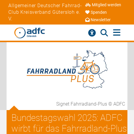
Mitglied werden
Allgemeiner Deutscher Fahrrad-
Club Kreisverband Gütersloh e.
Spenden
V.
Newsletter
Signet Fahrradland-Plus © ADFC
Bundestagswahl 2025: ADFC
wirbt für das Fahrradland-Plus