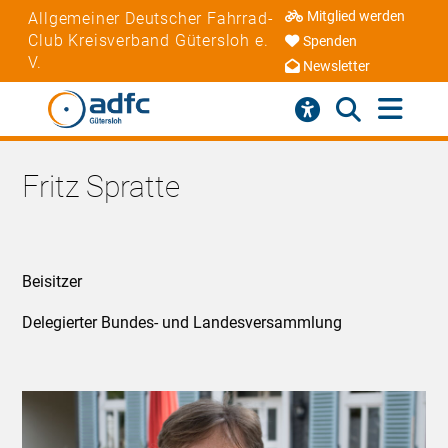
Mitglied werden
Allgemeiner Deutscher Fahrrad-
Club Kreisverband Gütersloh e.
Spenden
V.
Newsletter
Fritz Spratte
Beisitzer
Delegierter Bundes- und Landesversammlung