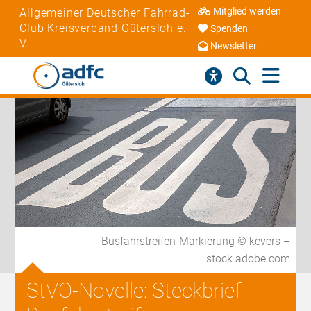
Mitglied werden
Allgemeiner Deutscher Fahrrad-
Club Kreisverband Gütersloh e.
Spenden
V.
Newsletter
Busfahrstreifen-Markierung © kevers –
stock.adobe.com
StVO-Novelle: Steckbrief