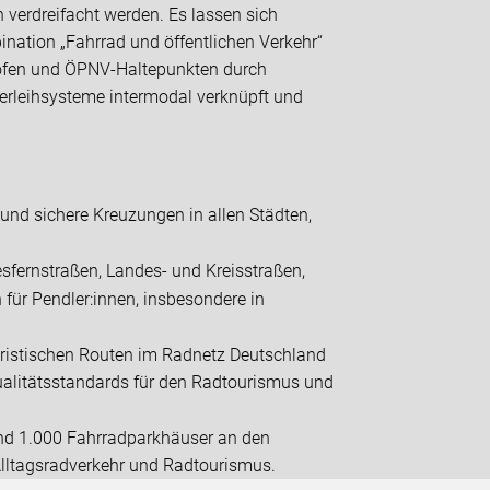
verdreifacht werden. Es lassen sich
nation „Fahrrad und öffentlichen Verkehr“
höfen und ÖPNV-Haltepunkten durch
verleihsysteme intermodal verknüpft und
nd sichere Kreuzungen in allen Städten,
sfernstraßen, Landes- und Kreisstraßen,
ür Pendler:innen, insbesondere in
ouristischen Routen im Radnetz Deutschland
ualitätsstandards für den Radtourismus und
 und 1.000 Fahrradparkhäuser an den
lltagsradverkehr und Radtourismus.