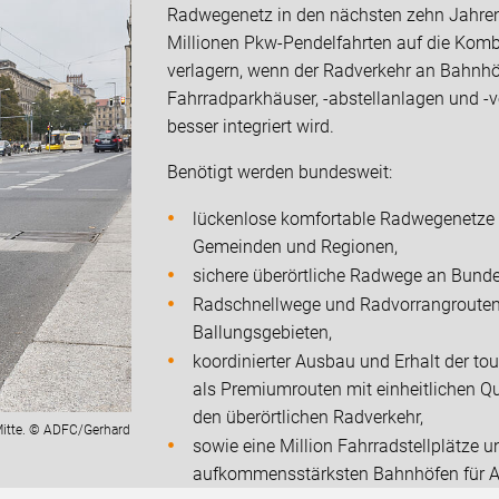
Radwegenetz in den nächsten zehn Jahren 
Millionen Pkw-Pendelfahrten auf die Kombi
verlagern, wenn der Radverkehr an Bahn
Fahrradparkhäuser, -abstellanlagen und -
besser integriert wird.
Benötigt werden bundesweit:
lückenlose komfortable Radwegenetze u
Gemeinden und Regionen,
sichere überörtliche Radwege an Bunde
Radschnellwege und Radvorrangrouten f
Ballungsgebieten,
koordinierter Ausbau und Erhalt der t
als Premiumrouten mit einheitlichen Q
den überörtlichen Radverkehr,
n-Mitte. © ADFC/Gerhard
sowie eine Million Fahrradstellplätze
aufkommensstärksten Bahnhöfen für A