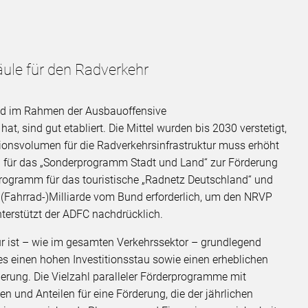
Säule für den Radverkehr
und im Rahmen der Ausbauoffensive
at, sind gut etabliert. Die Mittel wurden bis 2030 verstetigt,
tionsvolumen für die Radverkehrsinfrastruktur muss erhöht
d für das „Sonderprogramm Stadt und Land“ zur Förderung
rogramm für das touristische „Radnetz Deutschland“ und
he (Fahrrad-)Milliarde vom Bund erforderlich, um den NRVP
erstützt der ADFC nachdrücklich.
ur ist – wie im gesamten Verkehrssektor – grundlegend
es einen hohen Investitionsstau sowie einen erheblichen
erung. Die Vielzahl paralleler Förderprogramme mit
n und Anteilen für eine Förderung, die der jährlichen