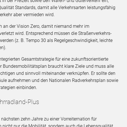
t in der Freizeit sowie den Waren- und Güterverkehr ein,
Qualität Standards, damit alle Verkehrsarten leistungsfähig
Verkehr aber vermieden wird.
ch an der Vision Zero, damit niemand mehr im
erletzt wird. Entsprechend müssen die Straßenverkehrs-
erden (z. B. Tempo 30 als Regelgeschwindigkeit, leichte
en).
grierten Gesamtstrategie für eine zukunftsorientierte
er Bundesmobilitätsplan braucht klare Ziele und muss alle
chtigen und sinnvoll miteinander verknüpfen. Er sollte den
Säule aufnehmen und den Nationalen Radverkehrsplan sowie
rategien einbinden.
hrradland-Plus
 nächsten zehn Jahre zu einer Vorreiternation für
 nicht nur die Mobilität, sondern auch die Lebensqualität