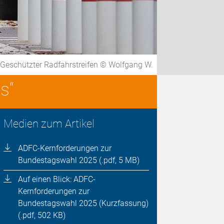
Geschützter Radfahrstreifen © Wolfgang W.
s“
Medien zum Artikel
ADFC-Kernforderungen zur
Bundestagswahl 2025 (.pdf, 5 MB)
Auf einen Blick: ADFC-
Kernforderungen zur
Bundestagswahl 2025 (Kurzfassung)
(.pdf, 502 KB)